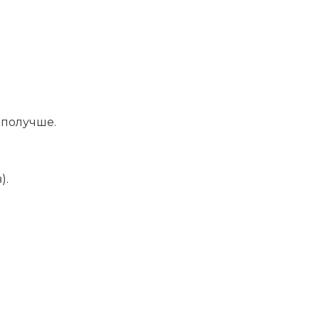
,
получше.
).