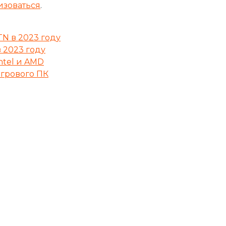
изоваться
.
TN в 2023 году
 2023 году
ntel и AMD
грового ПК