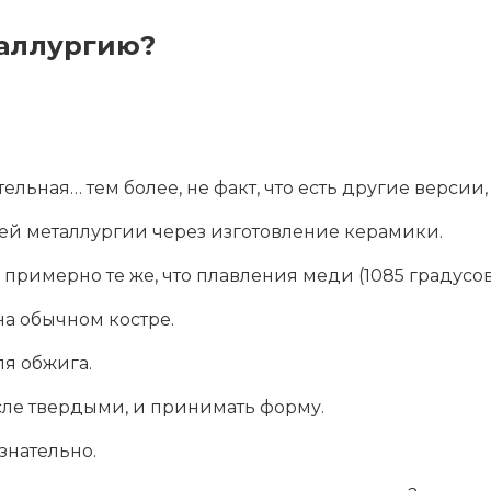
таллургию?
ельная… тем более, не факт, что есть другие версии
ей металлургии через изготовление керамики.
 примерно те же, что плавления меди (1085 градусов
на обычном костре.
ля обжига.
осле твердыми, и принимать форму.
знательно.