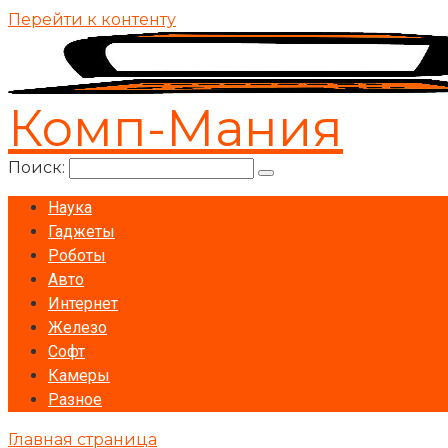
Перейти к контенту
Комп-Мания
Поиск:
Наука
Гаджеты
Роботы
Авто
Интернет
Железо
Софт
Камеры
Разное
Главная страница