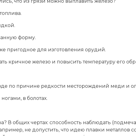
лись, что из грязи можно выплавить железо?
топлива.
идкой.
данную форму.
е же пригодное для изготовления орудий.
ать кричное железо и повысить температуру его обр
везде по причине редкости месторождений меди и ол
ногами, в болотах.
ра? В общих чертах: способность наблюдать (подмеч
апример, не допустить, что идею плавки металлов 