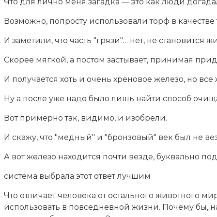
Что для лично меня загадка — это как люди догада
Возможно, попросту использовали торф в качестве 
И заметили, что часть "грязи"… нет, не становится ж
Скорее мягкой, а постом застывает, принимая при
И получается хоть и очень хреновое железо, но вс
Ну а после уже надо было лишь найти способ очищ
Вот примерно так, видимо, и изобрели.
И скажу, что "медный" и "бронзовый" век был не 
А вот железо находится почти везде, буквально под 
система выбрала этот ответ лучшим
Что отличает человека от остального животного ми
использовать в повседневной жизни. Почему бы, н