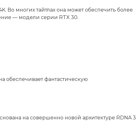
. Во многих тайтлах она может обеспечить более
ение — модели серии RTX 30.
Она обеспечивает фантастическую
основана на совершенно новой архитектуре RDNA 3