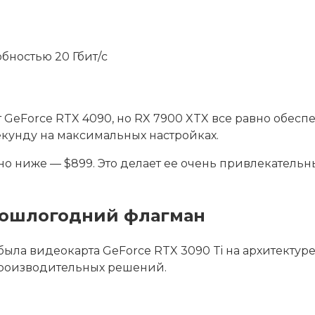
бностью 20 Гбит/с
GeForce RTX 4090, но RX 7900 XTX все равно обесп
екунду на максимальных настройках.
но ниже — $899. Это делает ее очень привлекатель
прошлогодний флагман
была видеокарта GeForce RTX 3090 Ti на архитектур
 производительных решений.