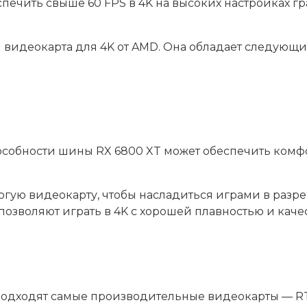
печить свыше 60 FPS в 4K на высоких настройках гр
видеокарта для 4K от AMD. Она обладает следующи
пособности шины RX 6800 XT может обеспечить комф
рогую видеокарту, чтобы насладиться играми в раз
озволяют играть в 4K с хорошей плавностью и каче
подходят самые производительные видеокарты — RTX 