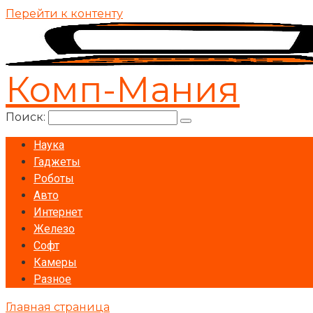
Перейти к контенту
Комп-Мания
Поиск:
Наука
Гаджеты
Роботы
Авто
Интернет
Железо
Софт
Камеры
Разное
Главная страница