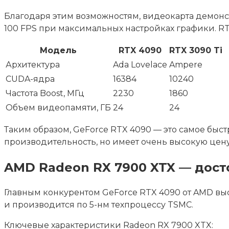
Благодаря этим возможностям, видеокарта демонст
100 FPS при максимальных настройках графики. 
Модель
RTX 4090
RTX 3090 Ti
Архитектура
Ada Lovelace
Ampere
CUDA-ядра
16384
10240
Частота Boost, МГц
2230
1860
Объем видеопамяти, ГБ
24
24
Таким образом, GeForce RTX 4090 — это самое быс
производительность, но имеет очень высокую цену 
AMD Radeon RX 7900 XTX — дост
Главным конкурентом GeForce RTX 4090 от AMD выс
и производится по 5-нм техпроцессу TSMC.
Ключевые характеристики Radeon RX 7900 XTX: