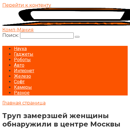
Перейти к контенту
Комп-Мания
Поиск:
Наука
Гаджеты
Роботы
Авто
Интернет
Железо
Софт
Камеры
Разное
Главная страница
Труп замерзшей женщины
обнаружили в центре Москвы