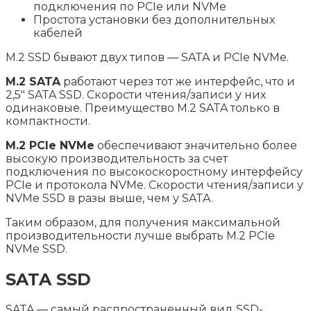
подключения по PCIe или NVMe
Простота установки без дополнительных
кабелей
M.2 SSD бывают двух типов — SATA и PCIe NVMe.
M.2 SATA
работают через тот же интерфейс, что и
2,5″ SATA SSD. Скорости чтения/записи у них
одинаковые. Преимущество M.2 SATA только в
компактности.
M.2 PCIe NVMe
обеспечивают значительно более
высокую производительность за счет
подключения по высокоскоростному интерфейсу
PCIe и протокола NVMe. Скорости чтения/записи у
NVMe SSD в разы выше, чем у SATA.
Таким образом, для получения максимальной
производительности лучше выбрать M.2 PCIe
NVMe SSD.
SATA SSD
SATA — самый распространенный вид SSD-