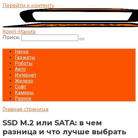
Перейти к контенту
Комп-Мания
Поиск:
Наука
Гаджеты
Роботы
Авто
Интернет
Железо
Софт
Камеры
Разное
Главная страница
SSD M.2 или SATA: в чем
разница и что лучше выбрать