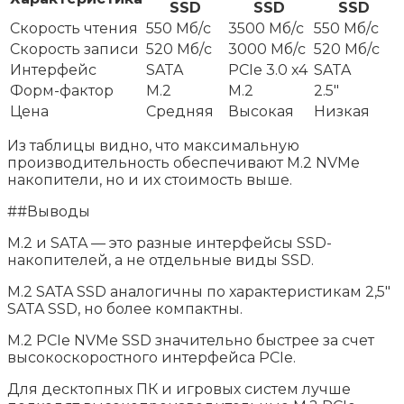
SSD
SSD
SSD
Скорость чтения
550 Мб/с
3500 Мб/с
550 Мб/с
Скорость записи
520 Мб/с
3000 Мб/с
520 Мб/с
Интерфейс
SATA
PCIe 3.0 x4
SATA
Форм-фактор
M.2
M.2
2.5″
Цена
Средняя
Высокая
Низкая
Из таблицы видно, что максимальную
производительность обеспечивают M.2 NVMe
накопители, но и их стоимость выше.
##Выводы
M.2 и SATA — это разные интерфейсы SSD-
накопителей, а не отдельные виды SSD.
M.2 SATA SSD аналогичны по характеристикам 2,5″
SATA SSD, но более компактны.
M.2 PCIe NVMe SSD значительно быстрее за счет
высокоскоростного интерфейса PCIe.
Для десктопных ПК и игровых систем лучше