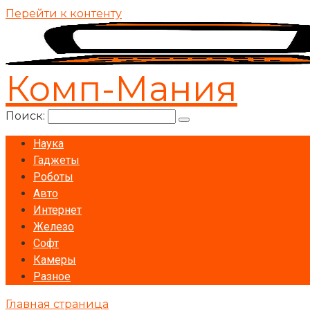
Перейти к контенту
Комп-Мания
Поиск:
Наука
Гаджеты
Роботы
Авто
Интернет
Железо
Софт
Камеры
Разное
Главная страница