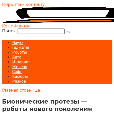
Перейти к контенту
Комп-Мания
Поиск:
Наука
Гаджеты
Роботы
Авто
Интернет
Железо
Софт
Камеры
Разное
Главная страница
Бионические протезы —
роботы нового поколения