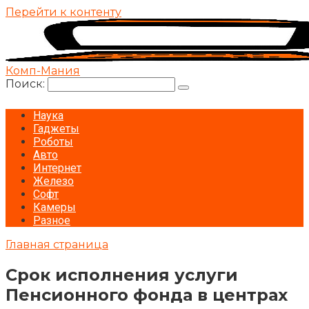
Перейти к контенту
Комп-Мания
Поиск:
Наука
Гаджеты
Роботы
Авто
Интернет
Железо
Софт
Камеры
Разное
Главная страница
Срок исполнения услуги
Пенсионного фонда в центрах