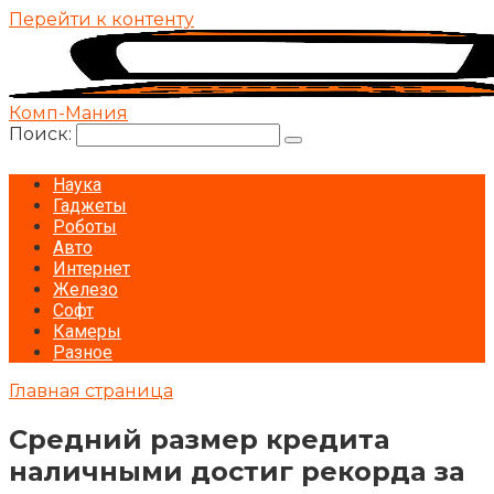
Перейти к контенту
Комп-Мания
Поиск:
Наука
Гаджеты
Роботы
Авто
Интернет
Железо
Софт
Камеры
Разное
Главная страница
Средний размер кредита
наличными достиг рекорда за