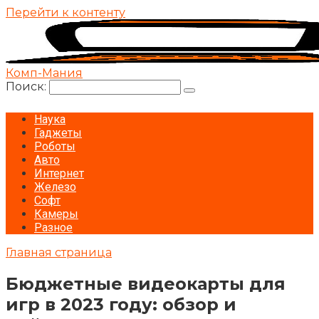
Перейти к контенту
Комп-Мания
Поиск:
Наука
Гаджеты
Роботы
Авто
Интернет
Железо
Софт
Камеры
Разное
Главная страница
Бюджетные видеокарты для
игр в 2023 году: обзор и