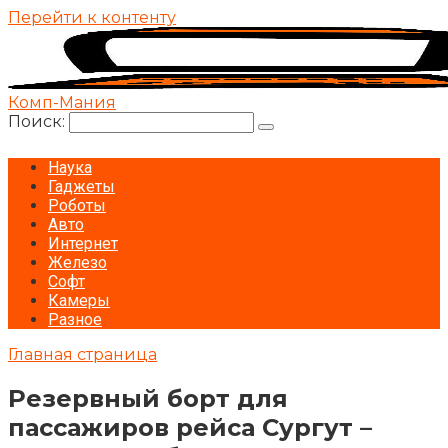
Перейти к контенту
Комп-Мания
Поиск:
Наука
Гаджеты
Роботы
Авто
Интернет
Железо
Софт
Камеры
Разное
Главная страница
Резервный борт для
пассажиров рейса Сургут –