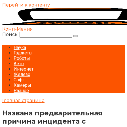
Перейти к контенту
Комп-Мания
Поиск:
Наука
Гаджеты
Роботы
Авто
Интернет
Железо
Софт
Камеры
Разное
Главная страница
Названа предварительная
причина инцидента с