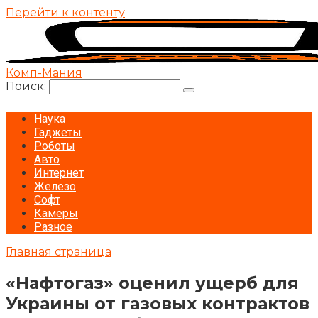
Перейти к контенту
Комп-Мания
Поиск:
Наука
Гаджеты
Роботы
Авто
Интернет
Железо
Софт
Камеры
Разное
Главная страница
«Нафтогаз» оценил ущерб для
Украины от газовых контрактов