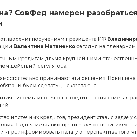
на? СовФед намерен разобратьс
и
ротиворечит поручениям президента РФ
Владимира
рации
Валентина Матвиенко
сегодня на пленарном 
ечным кредитам двумя крупнейшими отечественным
ием действий регулятора.
е самостоятельно принимают эти решения. Повышена 
бязаны были сделать», – сказала она.
тия системы ипотечного кредитования отмечал ране
ний.
ство ипотечных кредитов, президент ставил задачу 
вия. Поднятие ставки противоречит политике», – 
 и «проинформировать палату о перспективе того, ч