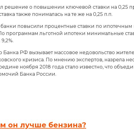
 решение о повышении ключевой ставки на 0,25 проц
вка также понималась на те же на 0,25 п.п.
ие банки повысили процентные ставки по ипотечным 
 По программам льготной ипотеки минимальные ставк
 9,2%.
о Банка РФ вызывает массовое недовольство жителе
вского кризиса. По мнению экспертов, назрела не
редине ноября 2018 года стало известно, что объе
мочий Банка России.
ем он лучше бензина?