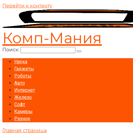
Перейти к контенту
Комп-Мания
Поиск:
Наука
Гаджеты
Роботы
Авто
Интернет
Железо
Софт
Камеры
Разное
Главная страница