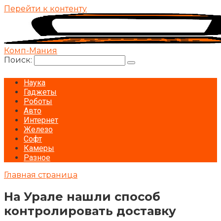
Перейти к контенту
Комп-Мания
Поиск:
Наука
Гаджеты
Роботы
Авто
Интернет
Железо
Софт
Камеры
Разное
Главная страница
На Урале нашли способ
контролировать доставку