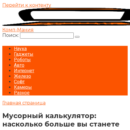
Перейти к контенту
Комп-Мания
Поиск:
Наука
Гаджеты
Роботы
Авто
Интернет
Железо
Софт
Камеры
Разное
Главная страница
Мусорный калькулятор:
насколько больше вы станете