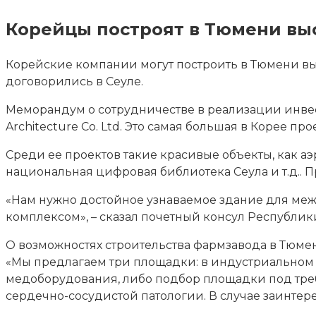
Корейцы построят в Тюмени вы
Корейские компании могут построить в Тюмени вы
договорились в Сеуле.
Меморандум о сотрудничестве в реализации инвес
Architecture Co. Ltd. Это самая большая в Корее пр
Среди ее проектов такие красивые объекты, как 
национальная цифровая библиотека Сеула и т.д.. П
«Нам нужно достойное узнаваемое здание для меж
комплексом», – сказал почетный консул Республик
О возможностях строительства фармзавода в Тюме
«Мы предлагаем три площадки: в индустриальном п
медоборудования, либо подбор площадки под требо
сердечно-сосудистой патологии. В случае заинтер