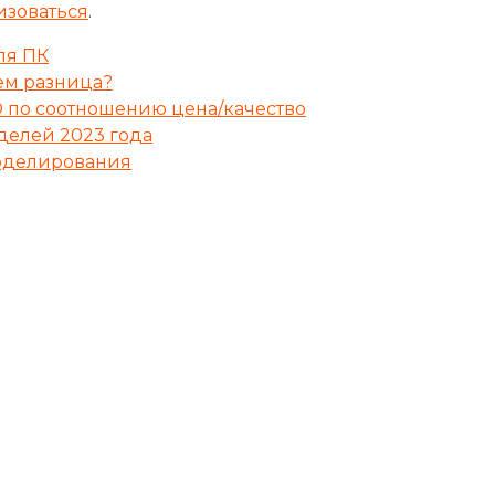
изоваться
.
ля ПК
чем разница?
 по соотношению цена/качество
делей 2023 года
моделирования