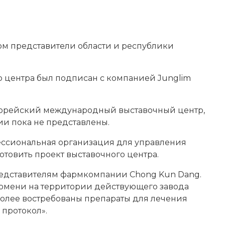
ом представители области и республики
о центра был
подписан с компанией Junglim
, корейский международный выставочный центр,
ии пока не представлены.
фессиональная организация для управления
товить проект выставочного центра.
представителям фармкомпании Chong Kun Dang.
 Тюмени на территории действующего завода
более востребованы препараты для лечения
 протокол».