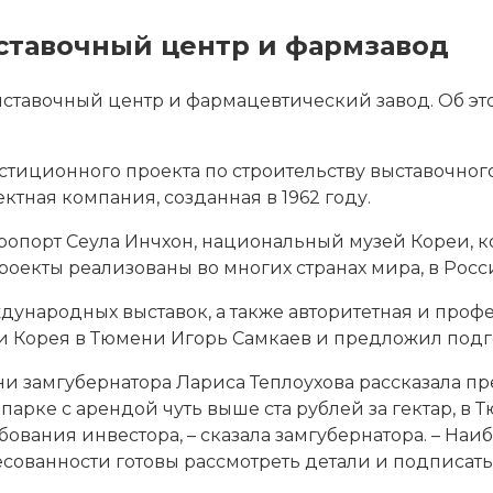
ставочный центр и фармзавод
ставочный центр и фармацевтический завод. Об эт
тиционного проекта по строительству выставочног
оектная компания, созданная в 1962 году.
аэропорт Сеула Инчхон, национальный музей Кореи
роекты реализованы во многих странах мира, в Росс
дународных выставок, а также авторитетная и про
и Корея в Тюмени Игорь Самкаев и предложил подго
ни замгубернатора Лариса Теплоухова рассказала 
арке с арендой чуть выше ста рублей за гектар, в
вания инвестора, – сказала замгубернатора. – Наи
есованности готовы рассмотреть детали и подписать