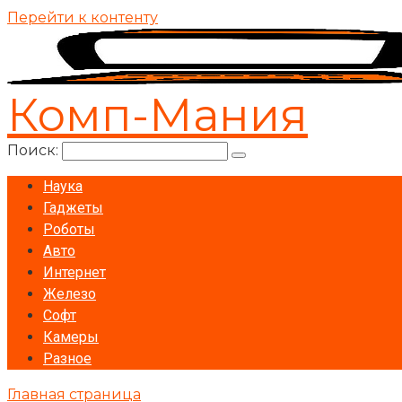
Перейти к контенту
Комп-Мания
Поиск:
Наука
Гаджеты
Роботы
Авто
Интернет
Железо
Софт
Камеры
Разное
Главная страница