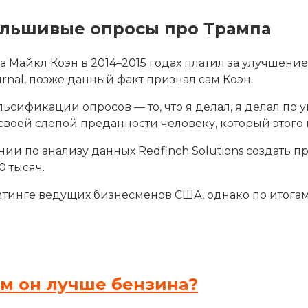
альшивые опросы про Трампа
айкл Коэн в 2014–2015 годах платил за улучшение 
rnal, по
зже данный факт признал сам Коэн.
 фальсификации опросов — то, что я делал, я делал п
оей слепой преданности человеку, который этого не
ии по анализу данных Redfinch Solutions создать п
0 тысяч.
йтинге ведущих бизнесменов США, однако по итогам
ем он лучше бензина?