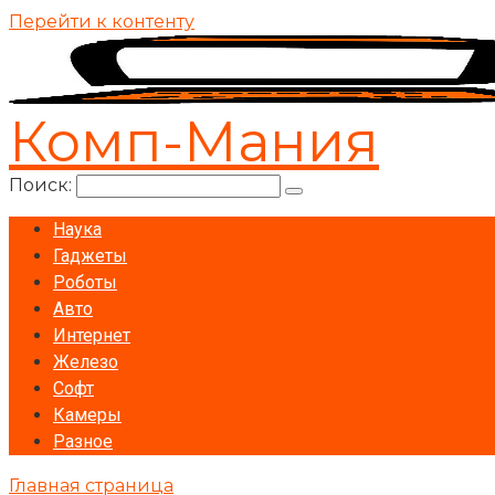
Перейти к контенту
Комп-Мания
Поиск:
Наука
Гаджеты
Роботы
Авто
Интернет
Железо
Софт
Камеры
Разное
Главная страница