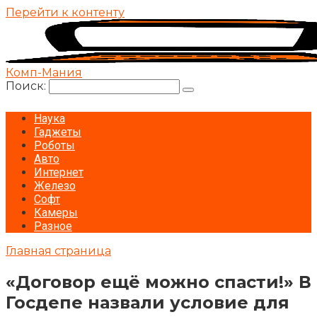
Перейти к контенту
Комп-Мания
Поиск:
Наука
Гаджеты
Роботы
Авто
Интернет
Железо
Софт
Камеры
Разное
Главная страница
«Договор ещё можно спасти!» В
Госдепе назвали условие для