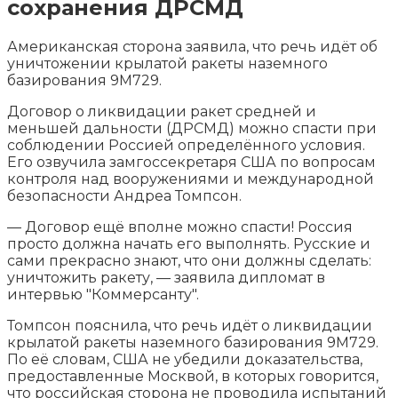
сохранения ДРСМД
Американская сторона заявила, что речь идёт об
уничтожении крылатой ракеты наземного
базирования 9М729.
Договор о ликвидации ракет средней и
меньшей дальности (ДРСМД) можно спасти при
соблюдении Россией определённого условия.
Его озвучила
замгоссекретаря США по вопросам
контроля над вооружениями и международной
безопасности Андреа Томпсон.
— Договор ещё вполне можно спасти! Россия
просто должна начать его выполнять. Русские и
сами прекрасно знают, что они должны сделать:
уничтожить ракету, — заявила дипломат в
интервью "Коммерсанту".
Томпсон пояснила, что речь идёт о ликвидации
крылатой ракеты наземного базирования 9М729.
По её словам, США не убедили доказательства,
предоставленные Москвой, в которых говорится,
что российская сторона не проводила испытаний