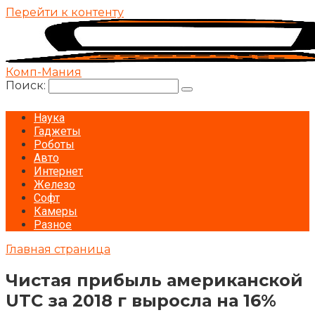
Перейти к контенту
Комп-Мания
Поиск:
Наука
Гаджеты
Роботы
Авто
Интернет
Железо
Софт
Камеры
Разное
Главная страница
Чистая прибыль американской
UTC за 2018 г выросла на 16%