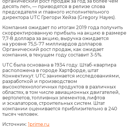
органический рост продаж за год за более чем
десять лет», — приводятся в релизе слова
председателя и главного исполнительного
директора UTC Грегори Хейза (Gregory Hayes).
Компания ожидает по итогам 2019 года получить
скорректированную прибыль на акцию в размере
7,7-8 доллара за акцию, выручка ожидается
на уровне 75,5-77 миллиардов долларов.
Органический рост продаж, как ожидает
компания, в текущем году составит 3-5%.
UTC была основана в 1934 году. Штаб-квартира
расположена в городе Хартфорде, штат
Коннектикут. UTC занимается исследованиями,
разработкой и производством
высокотехнологичных продуктов в различных
областях, в том числе авиационных двигателей,
вертолетов, топливных элементов, лифтов
и эскалаторов, строительных систем. Штат
компании оценивается приблизительно в 240
тысяч человек.
Источник:
1prime.ru