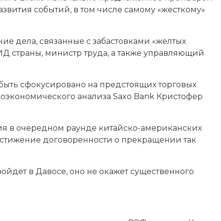
звития событий, в том числе самому «жесткому»
ие дела, связанные с забастовками «желтых
ИД страны, министр труда, а также управляющий
 быть сфокусировано на предстоящих торговых
роэкономического анализа Saxo Bank Кристофер
тия в очередном раунде китайско-американских
 достижение договоренности о прекращении так
зойдет в Давосе, оно не окажет существенного