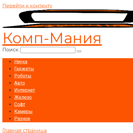
Перейти к контенту
Комп-Мания
Поиск:
Наука
Гаджеты
Роботы
Авто
Интернет
Железо
Софт
Камеры
Разное
Главная страница