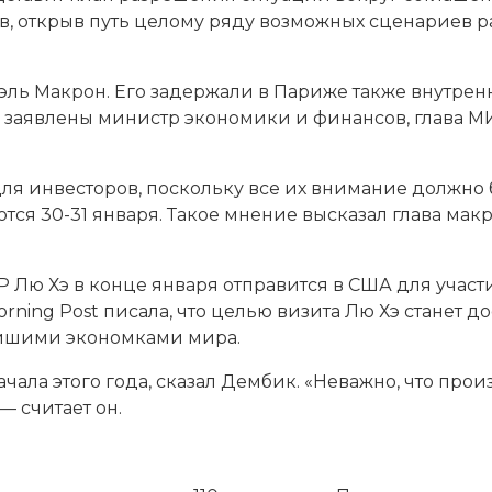
, открыв путь целому ряду возможных сценариев ра
ль Макрон. Его задержали в Париже также внутренн
ЭФ заявлены министр экономики и финансов, глава М
ля инвесторов, поскольку все их внимание должно
ся 30-31 января. Такое мнение высказал глава мак
Р Лю Хэ в конце января отправится в США для учас
Morning Post писала, что целью визита Лю Хэ станет
йшими экономками мира.
чала этого года, сказал Дембик. «Неважно, что прои
 считает он.