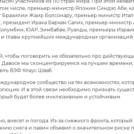
ысяч участников из 110 стран мира. При этом нехв
 В том числе, премьер-министр Японии Синдзо Абе, 
т Бразилии Жаир Болсонару, премьер министр Ита
и, президент Ирака Бархам Салих, премьер-минист
олумбии, ЮАР, Зимбабве, Руанды, премьеры Израиля
т и главы крупнейших международных организаций 
й, чтобы поговорить не обязательно про действующ
 Давосе мы сконцентрируемся на лучшем времени, ч
ель ВЭФ Клаус Шваб.
еждународное сообщество на тех возможностях, кото
юция. И в этой связи необходимо признать сущест
торый будет более инклюзивным и устойчивым.
но, внесет и погода. Из-за снежного фронта, котор
анию снега и лавин объявил о значительном риске п