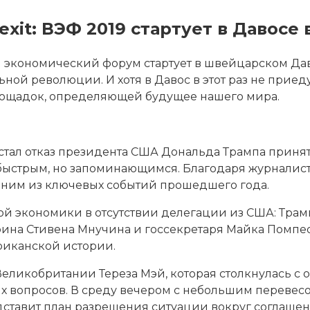
exit: ВЭФ 2019 стартует в Давосе
 экономический форум стартует в швейцарском Да
ьной революции. И хотя в Давос в этот раз не прие
лощадок, определяющей будущее нашего мира.
стал отказ президента США Дональда Трампа принят
стрым, но запоминающимся. Благодаря журналистам
дним из ключевых событий прошедшего года.
й экономики в отсутствии делегации из США: Трамп з
нфина Стивена Мнучина и госсекретаря Майка Помпе
риканской истории.
ликобритании Тереза Мэй, которая столкнулась с о
х вопросов. В среду вечером с небольшим перевесо
едставит план разрешения ситуации вокруг соглаше