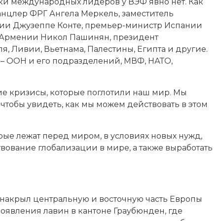
атки международных лидеров у ВЭФ явно нет. Как
канцлер ФРГ Ангела Меркель, заместитель
лии Джузеппе Конте, премьер-министр Испании
р Армении Никол Пашинян, президент
, Ливии, Вьетнама, Палестины, Египта и другие.
– ООН и его подразделений, МВФ, НАТО,
ие кризисы, которые поглотили наш мир. Мы
тобы увидеть, как мы можем действовать в этом
рые лежат перед миром, в условиях новых нужд,
вование глобализации в мире, а также выработать
ый накрыл центральную и восточную часть Европы
оявления лавин в кантоне Граубюнден, где