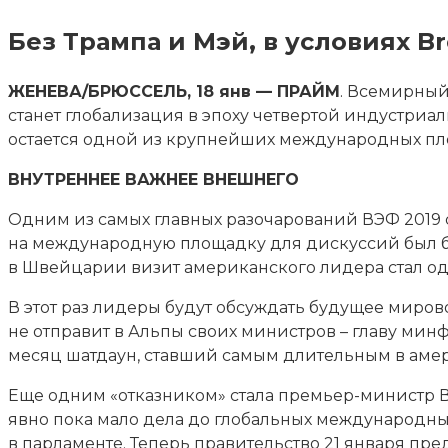
Без Трампа и Мэй, в условиях Br
ЖЕНЕВА/БРЮССЕЛЬ, 18 янв — ПРАЙМ
. Всемирный
станет глобализация в эпоху четвертой индустриал
остается одной из крупнейших международных п
ВНУТРЕННЕЕ ВАЖНЕЕ ВНЕШНЕГО
Одним из самых главных разочарований ВЭФ 2019 
на международную площадку для дискуссий был бы
в Швейцарии визит американского лидера стал о
В этот раз лидеры будут обсуждать будущее мирово
не отправит в Альпы своих министров – главу ми
месяц шатдаун, ставший самым длительным в аме
Еще одним «отказником» стала премьер-министр Ве
явно пока мало дела до глобальных международны
в парламенте. Теперь правительство 21 января пр