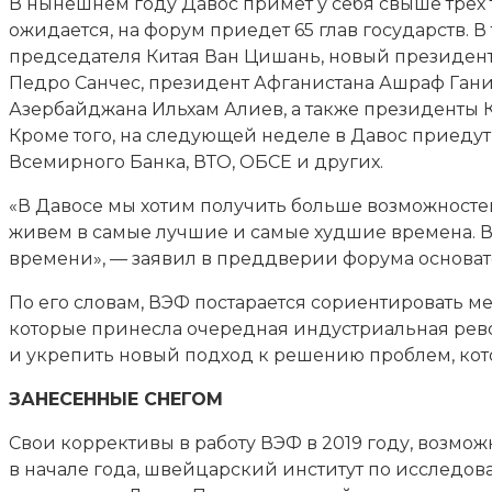
В нынешнем году Давос примет у себя свыше трех т
ожидается, на форум приедет 65 глав государств.
председателя Китая Ван Цишань, новый президен
Педро Санчес, президент Афганистана Ашраф Ган
Азербайджана Ильхам Алиев, а также президенты К
Кроме того, на следующей неделе в Давос приеду
Всемирного Банка, ВТО, ОБСЕ и других.
«В Давосе мы хотим получить больше возможносте
живем в самые лучшие и самые худшие времена. В
времени», — заявил в преддверии форума основат
По его словам, ВЭФ постарается сориентировать м
которые принесла очередная индустриальная револ
и укрепить новый подход к решению проблем, ко
ЗАНЕСЕННЫЕ СНЕГОМ
Свои коррективы в работу ВЭФ в 2019 году, возмож
в начале года, швейцарский институт по исследов