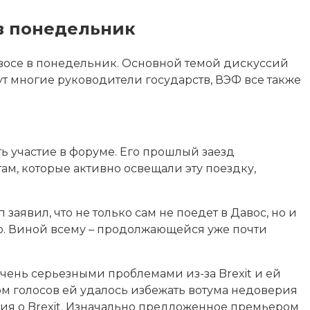
 в понедельник
восе в понедельник. Основной темой дискуссий
дут многие руководители государств,
ВЭФ все также
ь участие в форуме. Его прошлый заезд
, которые активно освещали эту поездку,
аявил, что не только сам не поедет в Давос, но и
о. Виной всему – продолжающейся уже почти
чень серьезными проблемами из-за Brexit и ей
м голосов ей удалось избежать вотума недоверия
ния о Brexit. Изначально предложенное премьером