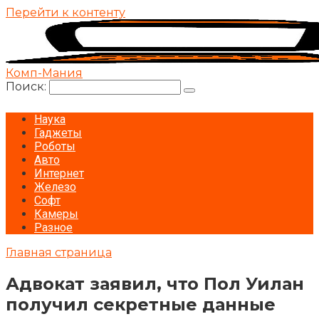
Перейти к контенту
Комп-Мания
Поиск:
Наука
Гаджеты
Роботы
Авто
Интернет
Железо
Софт
Камеры
Разное
Главная страница
Адвокат заявил, что Пол Уилан
получил секретные данные