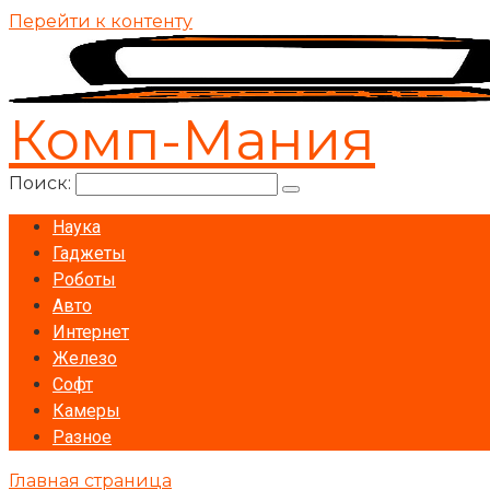
Перейти к контенту
Комп-Мания
Поиск:
Наука
Гаджеты
Роботы
Авто
Интернет
Железо
Софт
Камеры
Разное
Главная страница