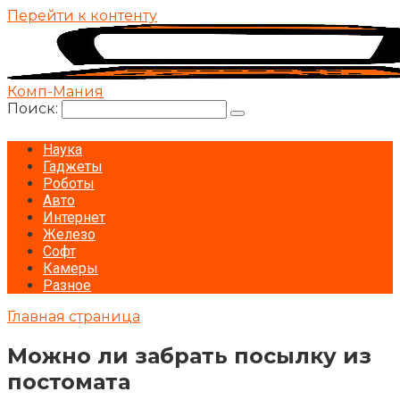
Перейти к контенту
Комп-Мания
Поиск:
Наука
Гаджеты
Роботы
Авто
Интернет
Железо
Софт
Камеры
Разное
Главная страница
Можно ли забрать посылку из
постомата