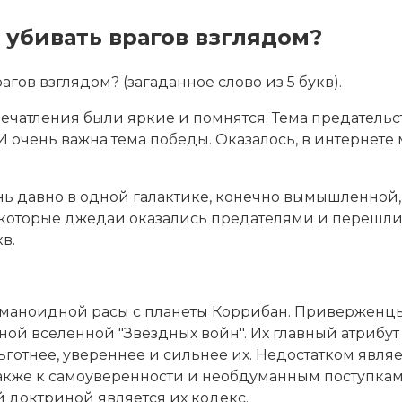
 убивать врагов взглядом?
агов взглядом? (загаданное слово из 5 букв).
печатления были яркие и помнятся. Тема
предательст
 И очень важна тема победы. Оказалось, в интернете
нь давно в одной галактике, конечно вымышленной, 
которые джедаи оказались предателями и перешли 
в.
уманоидной расы с планеты Коррибан. Приверженцы
й вселенной "Звёздных войн". Их главный атрибут
готнее, увереннее и сильнее их. Недостатком явля
также к самоуверенности и необдуманным поступк
й доктриной является их кодекс.