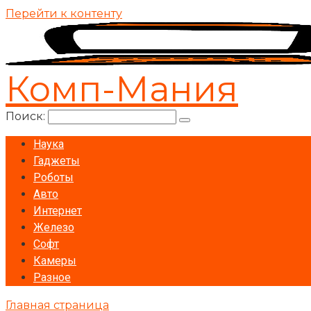
Перейти к контенту
Комп-Мания
Поиск:
Наука
Гаджеты
Роботы
Авто
Интернет
Железо
Софт
Камеры
Разное
Главная страница