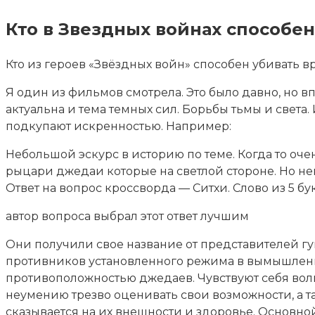
Кто в Звездных войнах способен
Кто из героев «Звёздных войн» способен убивать вр
Я один из фильмов смотрела. Это было давно, но в
актуальна и тема темных сил. Борьбы тьмы и света.
подкупают искренностью. Например:
Небольшой эскурс в историю по теме. Когда то оче
рыцари джедаи которые на светлой стороне. Но не
Ответ на вопрос кроссворда — Ситхи. Слово из 5 бук
автор вопроса выбрал этот ответ лучшим
Они получили свое название от представителей г
противников установленного режима в вымышленно
противоположностью джедаев. Чувствуют себя воль
неумению трезво оценивать свои возможности, а 
сказывается на их внешности и здоровье. Основно