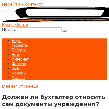
Перейти к контенту
Комп-Мания
Поиск:
Наука
Гаджеты
Роботы
Авто
Интернет
Железо
Софт
Камеры
Разное
Главная страница
Должен ли бухгалтер относить
сам документы учреждения?