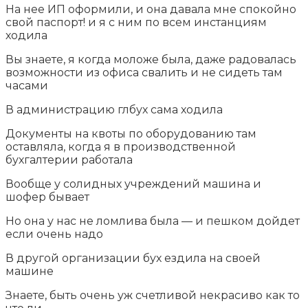
На нее ИП оформили, и она давала мне спокойно
свой паспорт! и я с ним по всем инстанциям
ходила
Вы знаете, я когда моложе была, даже радовалась
возможности из офиса свалить и не сидеть там
часами
В администрацию глбух сама ходила
Документы на квоты по оборудованию там
оставляла, когда я в производственной
бухгалтерии работала
Вообще у солидных учреждений машина и
шофер бывает
Но она у нас не ломлива была — и пешком дойдет
если очень надо
В другой организации бух ездила на своей
машине
Знаете, быть очень уж счетливой некрасиво как то