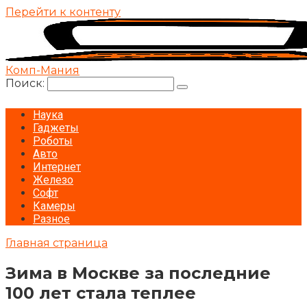
Перейти к контенту
Комп-Мания
Поиск:
Наука
Гаджеты
Роботы
Авто
Интернет
Железо
Софт
Камеры
Разное
Главная страница
Зима в Москве за последние
100 лет стала теплее