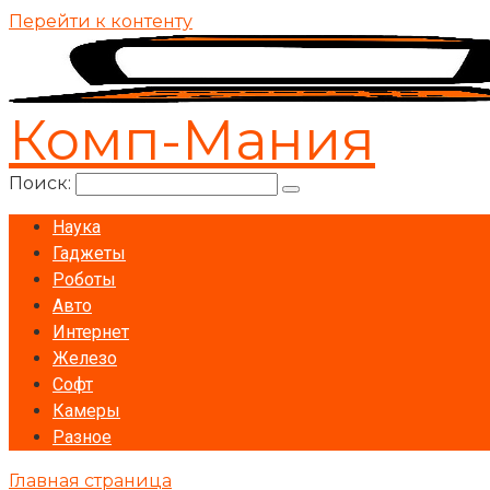
Перейти к контенту
Комп-Мания
Поиск:
Наука
Гаджеты
Роботы
Авто
Интернет
Железо
Софт
Камеры
Разное
Главная страница