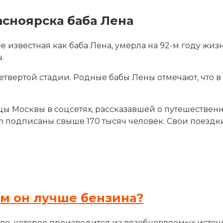
сноярска баба Лена
 известная как баба Лена, умерла на 92-м году жиз
.
четвертой стадии. Родные бабы Лены
отмечают, что 
ицы Москвы в соцсетях, рассказавшей о путешестве
ram подписаны свыше 170 тысяч человек. Свои поездк
ем он лучше бензина?
во, которое производится из возобновляемых источн