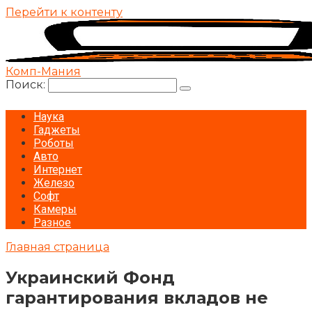
Перейти к контенту
Комп-Мания
Поиск:
Наука
Гаджеты
Роботы
Авто
Интернет
Железо
Софт
Камеры
Разное
Главная страница
Украинский Фонд
гарантирования вкладов не