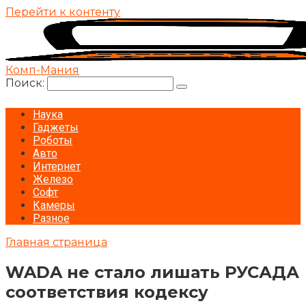
Перейти к контенту
Комп-Мания
Поиск:
Наука
Гаджеты
Роботы
Авто
Интернет
Железо
Софт
Камеры
Разное
Главная страница
WADA не стало лишать РУСАДА
соответствия кодексу