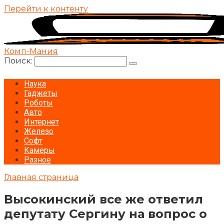
Перейти к контенту
Комп-Мания
Поиск:
Наука
Гаджеты
Роботы
Авто
Интернет
Железо
Софт
Камеры
Разное
Главная страница
Высокинский все же ответил
депутату Сергину на вопрос о