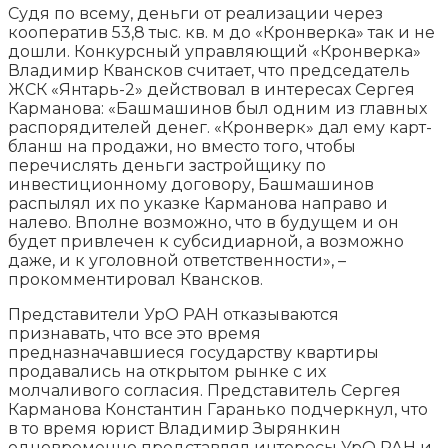
Судя по всему, деньги от реализации через
кооператив 53,8 тыс. кв. м до «Кронверка» так и не
дошли. Конкурсный управляющий «Кронверка»
Владимир Квансков считает, что председатель
ЖСК «Янтарь-2» действовал в интересах Сергея
Карманова: «Башмашинов был одним из главных
распорядителей денег. «Кронверк» дал ему карт-
бланш на продажи, но вместо того, чтобы
перечислять деньги застройщику по
инвестиционному договору, Башмашинов
распылял их по указке Карманова направо и
налево. Вполне возможно, что в будущем и он
будет привлечен к субсидиарной, а возможно
даже, и к уголовной ответственности», –
прокомментировал Квансков.
Представители УрО РАН отказываются
признавать, что все это время
предназначавшиеся государству квартиры
продавались на открытом рынке с их
молчаливого согласия. Представитель Сергея
Карманова Константин Гаранько подчеркнул, что
в то время юрист Владимир Зырянкин
одновременно представлял интересы УрО РАН и