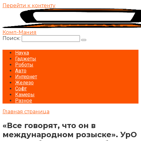
Перейти к контенту
Комп-Мания
Поиск:
Наука
Гаджеты
Роботы
Авто
Интернет
Железо
Софт
Камеры
Разное
Главная страница
«Все говорят, что он в
международном розыске». УрО