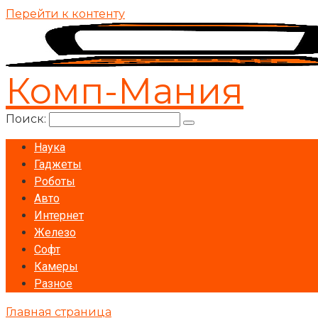
Перейти к контенту
Комп-Мания
Поиск:
Наука
Гаджеты
Роботы
Авто
Интернет
Железо
Софт
Камеры
Разное
Главная страница