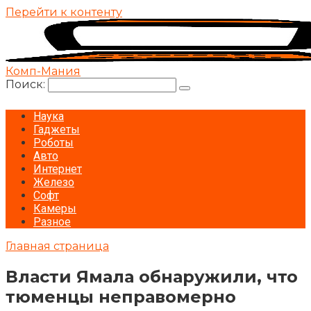
Перейти к контенту
Комп-Мания
Поиск:
Наука
Гаджеты
Роботы
Авто
Интернет
Железо
Софт
Камеры
Разное
Главная страница
Власти Ямала обнаружили, что
тюменцы неправомерно