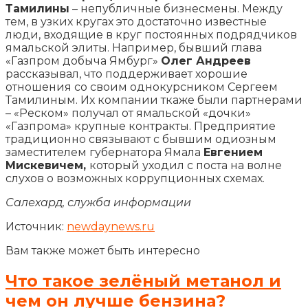
Тамилины
– непубличные бизнесмены. Между
тем, в узких кругах это достаточно известные
люди, входящие в круг постоянных подрядчиков
ямальской элиты. Например, бывший глава
«Газпром добыча Ямбург»
Олег Андреев
рассказывал, что поддерживает хорошие
отношения со своим однокурсником Сергеем
Тамилиным. Их компании ткаже были партнерами
– «Реском» получал от ямальской «дочки»
«Газпрома» крупные контракты. Предприятие
традиционно связывают с бывшим одиозным
заместителем губернатора Ямала
Евгением
Мискевичем,
который уходил с поста на волне
слухов о возможных коррупционных схемах.
Салехард, служба информации
Источник:
newdaynews.ru
Вам также может быть интересно
Что такое зелёный метанол и
чем он лучше бензина?