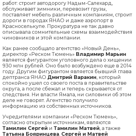
работ: строит автодорогу Надым-Салехард,
обслуживает зимники, перевозит грузы,
поставляет мебель различным компаниям, строит
дороги в городах ЯНАО и даже аэропорт в
Красноселькупе. Прокуратура не так давно
описывала сомнительные схемы взаимодействия
чиновников и этой компании.
Как ранее сообщало агентство «Новый День»,
директор «Реском Тюмень»
Владимир Марьин
является фигурантом уголовного дела о хищении
930 млн рублей. Оно было возбуждено еще в 2014
году. Другим фигурантом является бывший глава
дептранса ЯНАО
Дмитрий Варакин
, который
спокойно ушел со своего поста в правительстве
округа, а после сбежал и теперь скрывается от
следствия. Ни власти Ямала, ни силовики об этом
деле не говорят. Агентство получило
информацию из собственных источников.
Учредителями компании «Реском Тюмень»,
согласно открытым источникам, являются
Тамилин Сергей
и
Тамилин Матвей
, а также
Татьяна Бояринцева
.
Сергей и Матвей