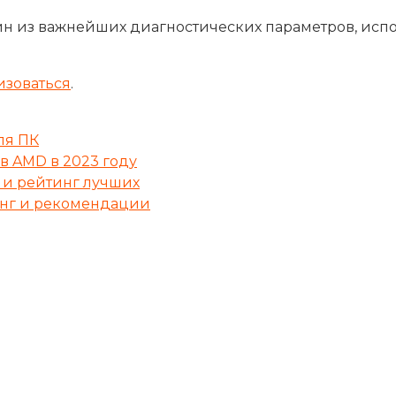
н из важнейших диагностических параметров, исп
изоваться
.
ля ПК
в AMD в 2023 году
 и рейтинг лучших
инг и рекомендации