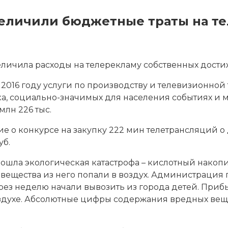
увеличили бюджетные траты на 
личила расходы на телерекламу собственных дости
 2016 году услуги по производству и телевизионно
а, социально-значимых для населения событиях и
млн 226 тыс.
ие о конкурсе на закупку 222 мин телетрансляций 
уб.
ошла экологическая катастрофа – кислотный накоп
вещества из него попали в воздух. Администрация 
рез неделю начали вывозить из города детей. При
здухе. Абсолютные цифры содержания вредных вещ