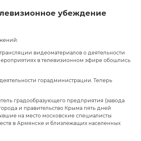
телевизионное убеждение
жений.
й трансляции видеоматериалов о деятельности
 мероприятиях в телевизионном эфире обошлись
о деятельности горадминистрации. Теперь
итель градообразующего предприятия (завода
города и правительство Крыма пять дней
бывшие на место московские специалисты
еств в Армянске и близлежащих населенных