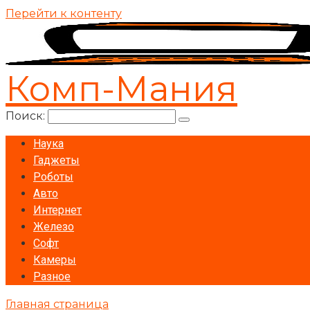
Перейти к контенту
Комп-Мания
Поиск:
Наука
Гаджеты
Роботы
Авто
Интернет
Железо
Софт
Камеры
Разное
Главная страница