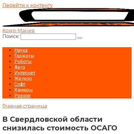
Перейти к контенту
Комп-Мания
Поиск:
Наука
Гаджеты
Роботы
Авто
Интернет
Железо
Софт
Камеры
Разное
Главная страница
В Свердловской области
снизилась стоимость ОСАГО