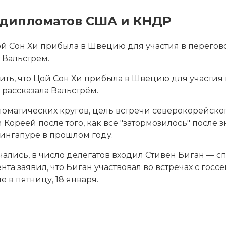
а дипломатов США и КНДР
ой Сон Хи прибыла
в Швецию для участия в перегов
 Вальстрём.
ть, что Цой Сон Хи прибыла в Швецию для участия 
рассказала Вальстрём.
ломатических кругов, цель встречи северокорейско
Кореей после того, как всё "затормозилось" после
ингапуре в прошлом году.
ачались, в число делегатов входил Стивен Биган —
нта заявил, что Биган участвовал во встречах с г
в пятницу, 18 января.