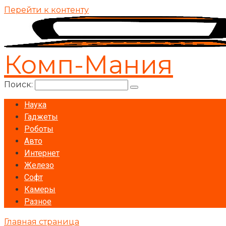
Перейти к контенту
Комп-Мания
Поиск:
Наука
Гаджеты
Роботы
Авто
Интернет
Железо
Софт
Камеры
Разное
Главная страница