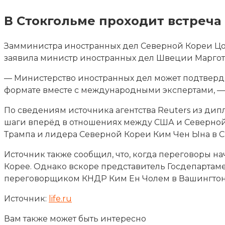
В Стокгольме проходит встреч
Замминистра иностранных дел Северной Кореи Ц
заявила министр иностранных дел Швеции Маргот
— Министерство иностранных дел может подтверди
формате вместе с международными экспертами, — 
По сведениям источника агентства Reuters из дип
шаги вперёд в отношениях между США и Северной 
Трампа и лидера Северной Кореи Ким Чен Ына в С
Источник также сообщил, что, когда переговоры н
Корее. Однако вскоре представитель Госдепартаме
переговорщиком КНДР Ким Ен Чолем в Вашингтоне 
Источник:
life.ru
Вам также может быть интересно