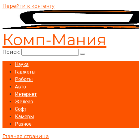
Перейти к контенту
Комп-Мания
Поиск:
Наука
Гаджеты
Роботы
Авто
Интернет
Железо
Софт
Камеры
Разное
Главная страница