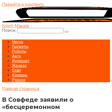
Перейти к контенту
Комп-Мания
Поиск:
Наука
Гаджеты
Роботы
Авто
Интернет
Железо
Софт
Камеры
Разное
Главная страница
В Совфеде заявили о
«бесцеремонном