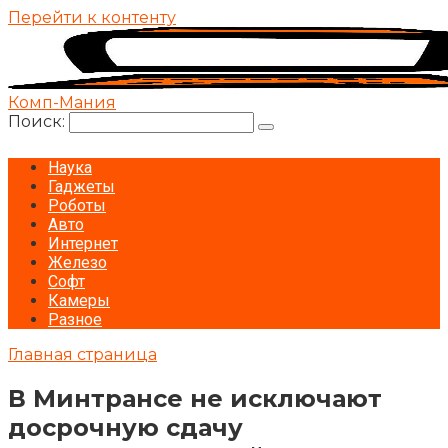
Перейти к контенту
Комп-Мания
Поиск:
Наука
Гаджеты
Роботы
Авто
Интернет
Железо
Софт
Камеры
Разное
Главная страница
В Минтрансе не исключают
досрочную сдачу