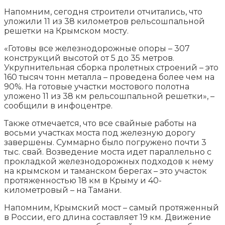
Напомним, сегодня строители отчитались, что
уложили 11 из 38 километров рельсошпальной
решетки на Крымском мосту.
«Готовы все железнодорожные опоры – 307
конструкций высотой от 5 до 35 метров.
Укрупнительная сборка пролетных строений – это
160 тысяч тонн металла – проведена более чем на
90%. На готовые участки мостового полотна
уложено 11 из 38 км рельсошпальной решетки», –
сообщили в инфоцентре.
Также отмечается, что все свайные работы на
восьми участках моста под железную дорогу
завершены. Суммарно было погружено почти 3
тыс. свай. Возведение моста идет параллельно с
прокладкой железнодорожных подходов к нему
на крымском и таманском берегах – это участок
протяженностью 18 км в Крыму и 40-
километровый – на Тамани.
Напомним, Крымский мост – самый протяженный
в России, его длина составляет 19 км. Движение