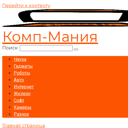
Перейти к контенту
Комп-Мания
Поиск:
Наука
Гаджеты
Роботы
Авто
Интернет
Железо
Софт
Камеры
Разное
Главная страница