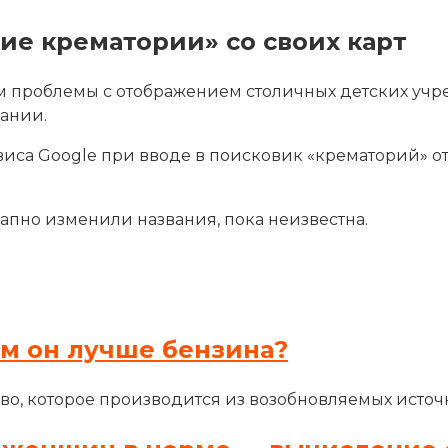
ие крематории» со своих карт
ем проблемы с отображением столичных детских уч
пании.
рвиса Google при вводе в поисковик
«крематорий» от
апно изменили названия, пока неизвестна.
ем он лучше бензина?
во, которое производится из возобновляемых источн