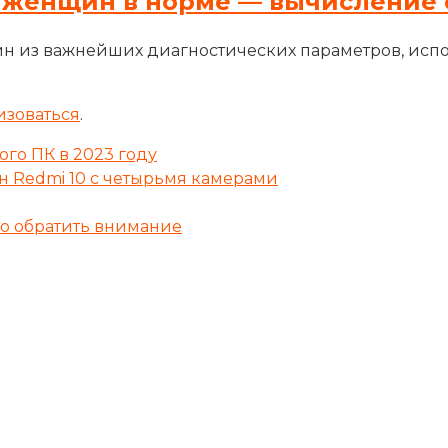
 женщин в норме — вычисление 
н из важнейших диагностических параметров, исп
изоваться
.
го ПК в 2023 году
н Redmi 10 с четырьмя камерами
то обратить внимание