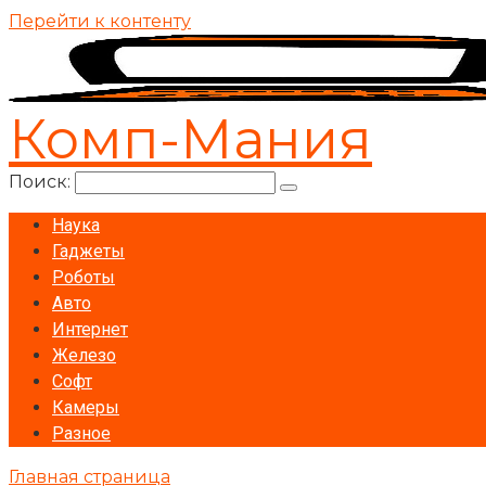
Перейти к контенту
Комп-Мания
Поиск:
Наука
Гаджеты
Роботы
Авто
Интернет
Железо
Софт
Камеры
Разное
Главная страница