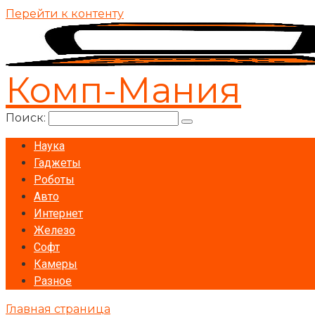
Перейти к контенту
Комп-Мания
Поиск:
Наука
Гаджеты
Роботы
Авто
Интернет
Железо
Софт
Камеры
Разное
Главная страница