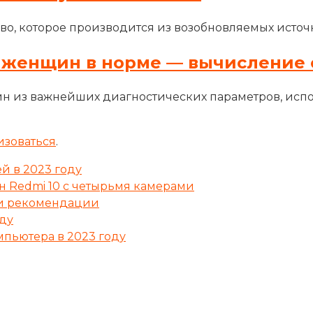
во, которое производится из возобновляемых источн
 женщин в норме — вычисление 
н из важнейших диагностических параметров, исп
изоваться
.
й в 2023 году
н Redmi 10 с четырьмя камерами
р и рекомендации
оду
мпьютера в 2023 году