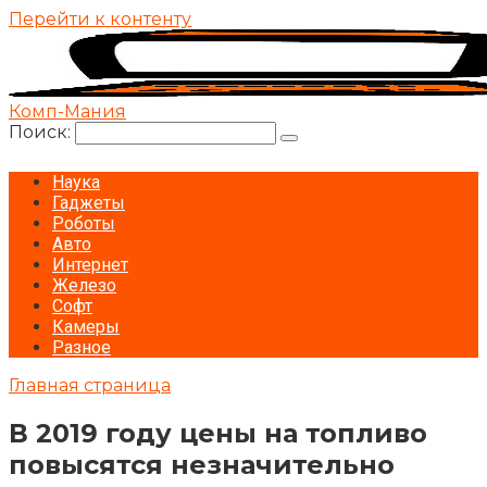
Перейти к контенту
Комп-Мания
Поиск:
Наука
Гаджеты
Роботы
Авто
Интернет
Железо
Софт
Камеры
Разное
Главная страница
В 2019 году цены на топливо
повысятся незначительно