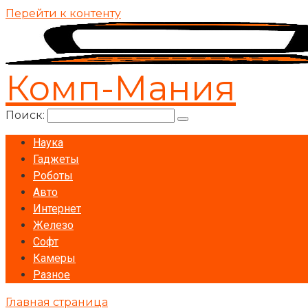
Перейти к контенту
Комп-Мания
Поиск:
Наука
Гаджеты
Роботы
Авто
Интернет
Железо
Софт
Камеры
Разное
Главная страница