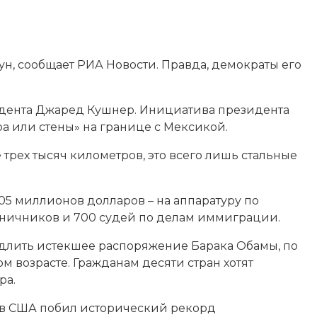
н, сообщает РИА Новости. Правда, демократы его
идента Джаред Кушнер.
Инициатива президента
а или стены» на границе с Мексикой.
 трех тысяч километров, это всего лишь стальные
5 миллионов долларов – на аппаратуру по
аничников и 700 судей по делам иммиграции.
родлить истекшее распоряжение Барака Обамы, по
м возрасте. Гражданам десяти стран хотят
ра.
н в США побил исторический рекорд