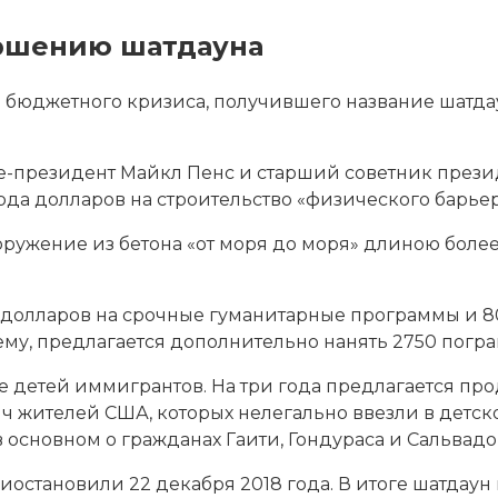
ершению шатдауна
 бюджетного кризиса, получившего название шатдау
е-президент Майкл Пенс и старший советник през
да долларов на строительство «физического барьер
ооружение из бетона «от моря до моря» длиною более
долларов на срочные гуманитарные программы и 80
ему, предлагается дополнительно нанять 2750 погр
е детей иммигрантов. На три года предлагается п
 жителей США, которых нелегально ввезли в детско
в основном о гражданах Гаити, Гондураса и Сальвадо
остановили 22 декабря 2018 года. В итоге шатдау