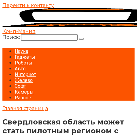
Перейти к контенту
Комп-Мания
Поиск:
Наука
Гаджеты
Роботы
Авто
Интернет
Железо
Софт
Камеры
Разное
Главная страница
Свердловская область может
стать пилотным регионом с