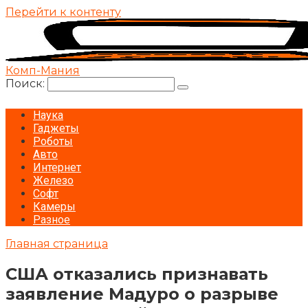
Перейти к контенту
Комп-Мания
Поиск:
Наука
Гаджеты
Роботы
Авто
Интернет
Железо
Софт
Камеры
Разное
Главная страница
США отказались признавать
заявление Мадуро о разрыве