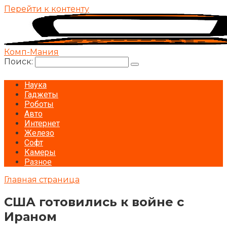
Перейти к контенту
Комп-Мания
Поиск:
Наука
Гаджеты
Роботы
Авто
Интернет
Железо
Софт
Камеры
Разное
Главная страница
США готовились к войне с
Ираном