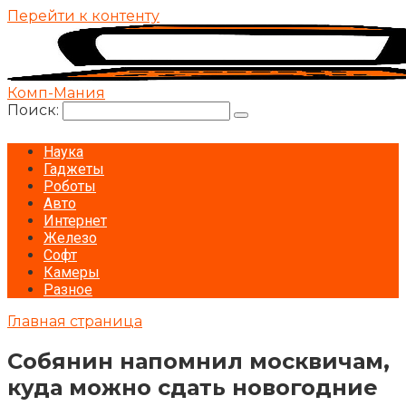
Перейти к контенту
Комп-Мания
Поиск:
Наука
Гаджеты
Роботы
Авто
Интернет
Железо
Софт
Камеры
Разное
Главная страница
Собянин напомнил москвичам,
куда можно сдать новогодние