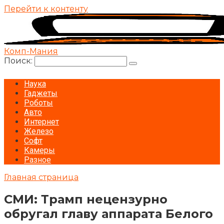
Перейти к контенту
Комп-Мания
Поиск:
Наука
Гаджеты
Роботы
Авто
Интернет
Железо
Софт
Камеры
Разное
Главная страница
СМИ: Трамп нецензурно
обругал главу аппарата Белого