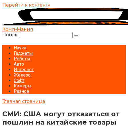
Перейти к контенту
Комп-Мания
Поиск:
Наука
Гаджеты
Роботы
Авто
Интернет
Железо
Софт
Камеры
Разное
Главная страница
СМИ: США могут отказаться от
пошлин на китайские товары