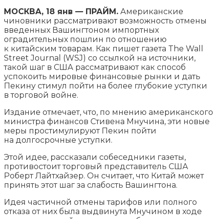
МОСКВА, 18 янв — ПРАЙМ.
Американские
чиновники рассматривают возможность отмены
введенных Вашингтоном импортных
оградительных пошлин по отношению
к китайским товарам. Как пишет газета The Wall
Street Journal (WSJ) со ссылкой на источники,
такой шаг в США рассматривают как способ
успокоить мировые финансовые рынки и дать
Пекину стимул пойти на более глубокие уступки
в торговой войне.
Издание отмечает, что, по мнению американского
министра финансов Стивена Мнучина, эти новые
меры простимулируют Пекин пойти
на долгосрочные уступки.
Этой идее, рассказали собеседники газеты,
противостоит торговый представитель США
Роберт Лайтхайзер​. Он считает, что Китай может
принять этот шаг за слабость Вашингтона.
Идея частичной отмены тарифов или полного
отказа от них была выдвинута Мнучином в ходе